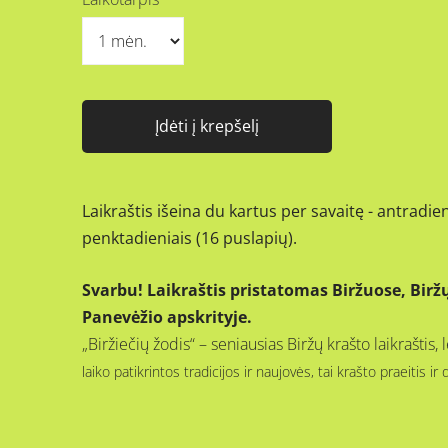
Įdėti į krepšelį
Laikraštis išeina du kartus per savaitę - antradien
penktadieniais (16 puslapių).
Svarbu! Laikraštis pristatomas Biržuose, Biržų
Panevėžio apskrityje.
„Biržiečių žodis“ – seniausias Biržų krašto laikrašti
laiko patikrintos tradicijos ir naujovės, tai krašto praeitis ir 