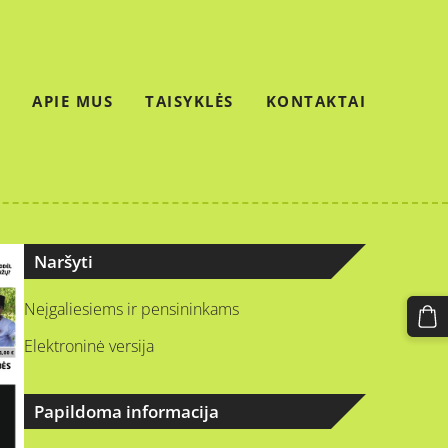
APIE MUS
TAISYKLĖS
KONTAKTAI
Naršyti
Neįgaliesiems ir pensininkams
Elektroninė versija
Papildoma informacija