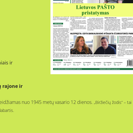
iais ir
 rajone ir
s, leidžiamas nuo 1945 metų vasario 12 dienos.
„Biržiečių žodis“ – tai
dabartis.