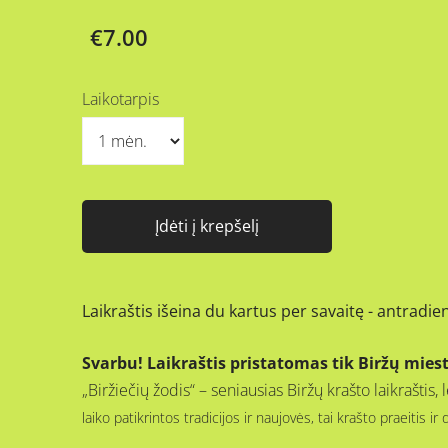
€7.00
Laikotarpis
Įdėti į krepšelį
Laikraštis išeina du kartus per savaitę - antradien
Svarbu! Laikraštis pristatomas tik Biržų mies
„Biržiečių žodis“ – seniausias Biržų krašto laikrašti
laiko patikrintos tradicijos ir naujovės, tai krašto praeitis ir 