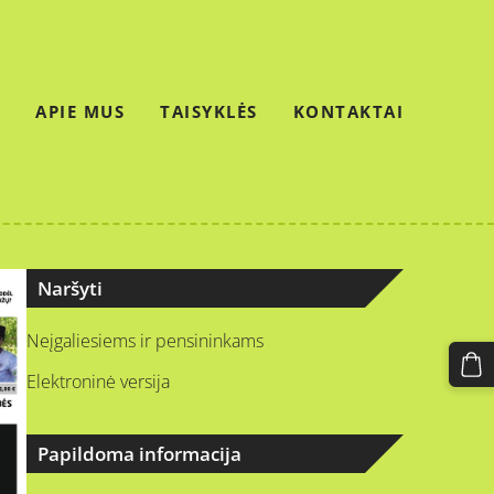
APIE MUS
TAISYKLĖS
KONTAKTAI
Naršyti
Neįgaliesiems ir pensininkams
Elektroninė versija
Papildoma informacija