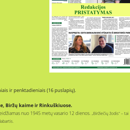
iais ir penktadieniais (16 puslapių).
te, Biržų kaime ir Rinkuškiuose.
s, leidžiamas nuo 1945 metų vasario 12 dienos.
„Biržiečių žodis“ – tai
dabartis.