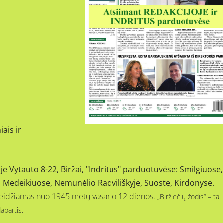
iais ir
 Vytauto 8-22, Biržai, "Indritus" parduotuvėse: Smilgiuose,
e, Medeikiuose, Nemunėlio Radviliškyje, Suoste, Kirdonyse.
s, leidžiamas nuo 1945 metų vasario 12 dienos.
„Biržiečių žodis“ – tai
dabartis.