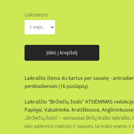
Laikotarpis
Įdėti į krepšelį
Laikraštis išeina du kartus per savaitę - antradien
penktadieniais (16 puslapių).
Laikraščio "Biržiečių žodis"
ATSIĖMIMAS redakcijoje
Papilyje, Vabalninke, Kratiškiuose, Anglininkuos
„Biržiečių žodis“ – seniausias Biržų krašto laikrašti
laiko patikrintos tradicijos ir naujovės, tai krašto praeitis ir 