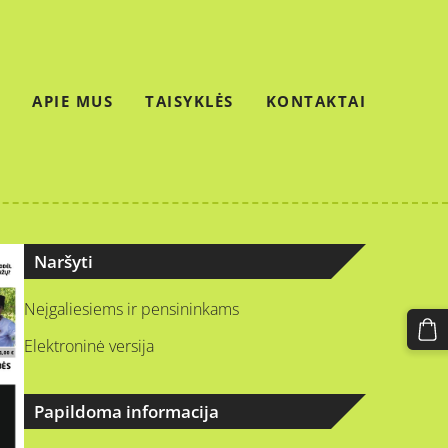
APIE MUS
TAISYKLĖS
KONTAKTAI
Naršyti
Neįgaliesiems ir pensininkams
Elektroninė versija
Papildoma informacija